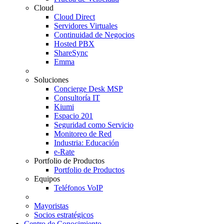
Cloud
Cloud Direct
Servidores Virtuales
Continuidad de Negocios
Hosted PBX
ShareSync
Emma
Soluciones
Concierge Desk MSP
Consultoría IT
Kiumi
Espacio 201
Seguridad como Servicio
Monitoreo de Red
Industria: Educación
e-Rate
Portfolio de Productos
Portfolio de Productos
Equipos
Teléfonos VoIP
Mayoristas
Socios estratégicos
Centro de Conocimiento